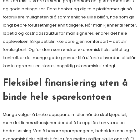
det kan faktisk være et smart grep dersom det gjøres med innsikt
og gode betingelser. Flere banker og digitale plattformer gir nå
forbrukere muligheten til å sammenligne ulike billån, noe som gir
langt bedre forutsetninger enn tidligere. Når man kjenner til renter,
løpetid og kostnadsstruktur før man signerer, endrer det hele
opplevelsen. Bilkjøpet blir ikke bare gjennomførbart – det blir
forutsigbart. Og for dem som ønsker økonomisk fleksibilitet og
kontroll, er det mange gode grunner til å utforske hvordan et bilån
kan integreres i en større, langsiktig økonomisk strategi.
Fleksibel finansiering uten å
binde hele sparekontoen
Mange velger å bruke oppsparte midler når de skal kjøpe bil,
men det finnes situasjoner der det å ta opp lån kan være en
bedre løsning. Ved å bevare sparepengene, beholder man også
økonomisk fleksibilitet i tilfelle uforutsette utgifter skulle oppstå. Et