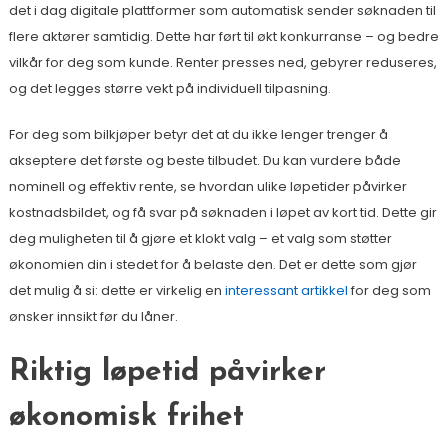
det i dag digitale plattformer som automatisk sender søknaden til
flere aktører samtidig. Dette har ført til økt konkurranse – og bedre
vilkår for deg som kunde. Renter presses ned, gebyrer reduseres,
og det legges større vekt på individuell tilpasning.
For deg som bilkjøper betyr det at du ikke lenger trenger å
akseptere det første og beste tilbudet. Du kan vurdere både
nominell og effektiv rente, se hvordan ulike løpetider påvirker
kostnadsbildet, og få svar på søknaden i løpet av kort tid. Dette gir
deg muligheten til å gjøre et klokt valg – et valg som støtter
økonomien din i stedet for å belaste den. Det er dette som gjør
det mulig å si: dette er virkelig en
interessant artikkel
for deg som
ønsker innsikt før du låner.
Riktig løpetid påvirker
økonomisk frihet