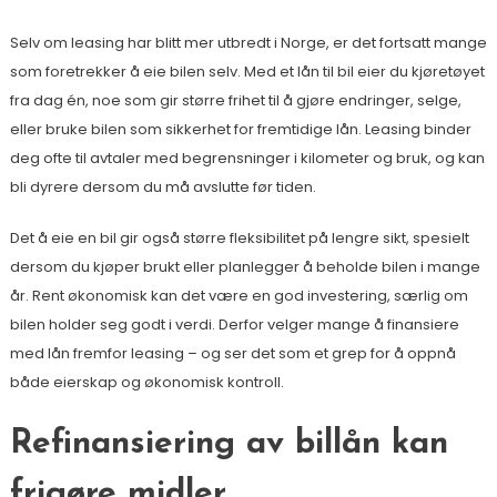
Selv om leasing har blitt mer utbredt i Norge, er det fortsatt mange
som foretrekker å eie bilen selv. Med et lån til bil eier du kjøretøyet
fra dag én, noe som gir større frihet til å gjøre endringer, selge,
eller bruke bilen som sikkerhet for fremtidige lån. Leasing binder
deg ofte til avtaler med begrensninger i kilometer og bruk, og kan
bli dyrere dersom du må avslutte før tiden.
Det å eie en bil gir også større fleksibilitet på lengre sikt, spesielt
dersom du kjøper brukt eller planlegger å beholde bilen i mange
år. Rent økonomisk kan det være en god investering, særlig om
bilen holder seg godt i verdi. Derfor velger mange å finansiere
med lån fremfor leasing – og ser det som et grep for å oppnå
både eierskap og økonomisk kontroll.
Refinansiering av billån kan
frigøre midler