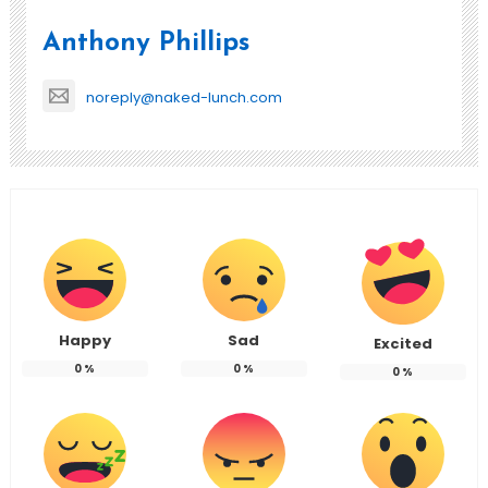
Anthony Phillips
noreply@naked-lunch.com
Happy
Sad
Excited
0
%
0
%
0
%