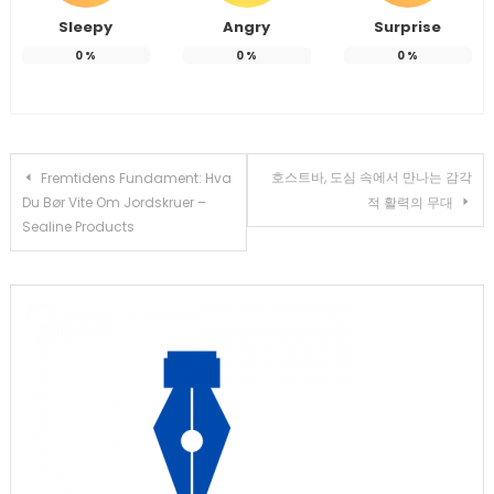
Sleepy
Angry
Surprise
0
%
0
%
0
%
Post
호스트바, 도심 속에서 만나는 감각
Fremtidens Fundament: Hva
Du Bør Vite Om Jordskruer –
적 활력의 무대
navigation
Sealine Products