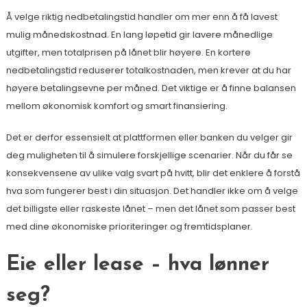
Å velge riktig nedbetalingstid handler om mer enn å få lavest
mulig månedskostnad. En lang løpetid gir lavere månedlige
utgifter, men totalprisen på lånet blir høyere. En kortere
nedbetalingstid reduserer totalkostnaden, men krever at du har
høyere betalingsevne per måned. Det viktige er å finne balansen
mellom økonomisk komfort og smart finansiering.
Det er derfor essensielt at plattformen eller banken du velger gir
deg muligheten til å simulere forskjellige scenarier. Når du får se
konsekvensene av ulike valg svart på hvitt, blir det enklere å forstå
hva som fungerer best i din situasjon. Det handler ikke om å velge
det billigste eller raskeste lånet – men det lånet som passer best
med dine økonomiske prioriteringer og fremtidsplaner.
Eie eller lease – hva lønner
seg?