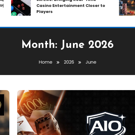
Casino Entertainment Closer to
Players
Month:
June 2026
Home
2026
June