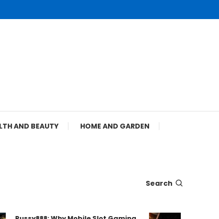
LTH AND BEAUTY
HOME AND GARDEN
Search
Pussy888: Why Mobile Slot Gaming