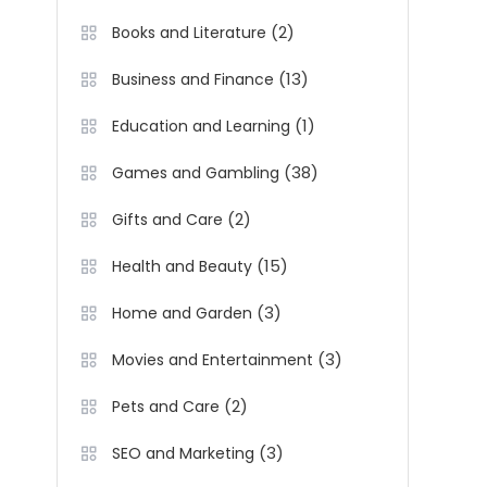
(2)
Books and Literature
(13)
Business and Finance
(1)
Education and Learning
(38)
Games and Gambling
(2)
Gifts and Care
(15)
Health and Beauty
(3)
Home and Garden
(3)
Movies and Entertainment
(2)
Pets and Care
(3)
SEO and Marketing