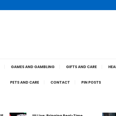
GAMES AND GAMBLING
GIFTS AND CARE
HEA
PETS AND CARE
CONTACT
PIN POSTS
Jili Live: Bringing Real-Time