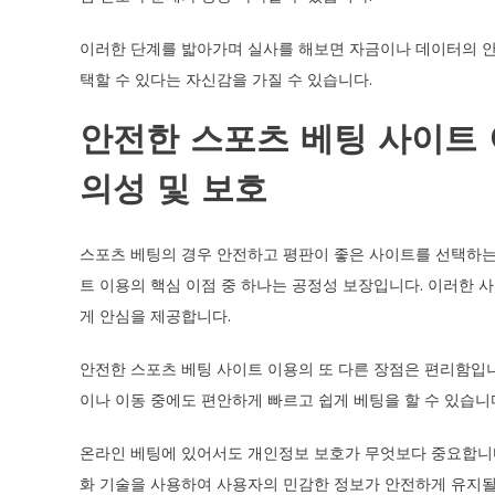
이러한 단계를 밟아가며 실사를 해보면 자금이나 데이터의 안
택할 수 있다는 자신감을 가질 수 있습니다.
안전한 스포츠 베팅 사이트 
의성 및 보호
스포츠 베팅의 경우 안전하고 평판이 좋은 사이트를 선택하는
트 이용의 핵심 이점 중 하나는 공정성 보장입니다. 이러한
게 안심을 제공합니다.
안전한 스포츠 베팅 사이트 이용의 또 다른 장점은 편리함입
이나 이동 중에도 편안하게 빠르고 쉽게 베팅을 할 수 있습니
온라인 베팅에 있어서도 개인정보 보호가 무엇보다 중요합니다
화 기술을 사용하여 사용자의 민감한 정보가 안전하게 유지될