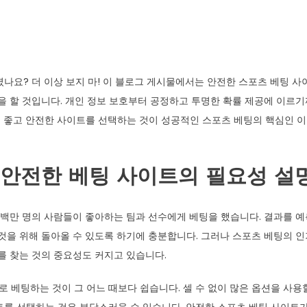
나요? 더 이상 보지 마! 이 블로그 게시물에서는 안전한 스포츠 베팅 사
을 할 것입니다. 개인 정보 보호부터 공정하고 투명한 확률 제공에 이르기
 좋고 안전한 사이트를 선택하는 것이 성공적인 스포츠 베팅의 핵심인 
 안전한 베팅 사이트의 필요성 설
수백만 명의 사람들이 좋아하는 팀과 선수에게 베팅을 했습니다. 결과를 예
것을 위해 돌아올 수 있도록 하기에 충분합니다. 그러나 스포츠 베팅의 인
를 찾는 것의 중요성도 커지고 있습니다.
베팅하는 것이 그 어느 때보다 쉽습니다. 셀 수 없이 많은 옵션을 사용