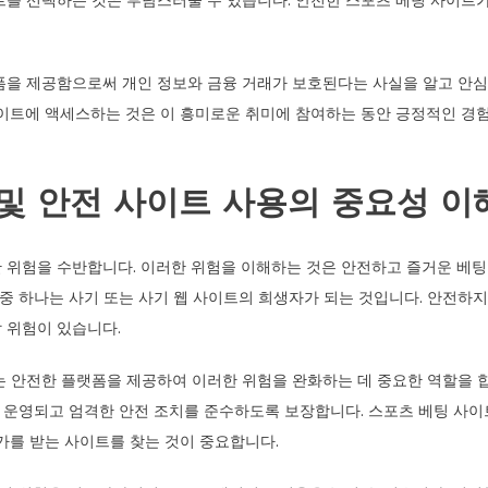
트를 선택하는 것은 부담스러울 수 있습니다. 안전한 스포츠 베팅 사이트
폼을 제공함으로써 개인 정보와 금융 거래가 보호된다는 사실을 알고 안
사이트에 액세스하는 것은 이 흥미로운 취미에 참여하는 동안 긍정적인 경
및 안전 사이트 사용의 중요성 이
 위험을 수반합니다. 이러한 위험을 이해하는 것은 안전하고 즐거운 베팅
 중 하나는 사기 또는 사기 웹 사이트의 희생자가 되는 것입니다. 안전하지
 위험이 있습니다.
는 안전한 플랫폼을 제공하여 이러한 위험을 완화하는 데 중요한 역할을 
서 운영되고 엄격한 안전 조치를 준수하도록 보장합니다. 스포츠 베팅 사이
가를 받는 사이트를 찾는 것이 중요합니다.