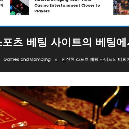
Casino Entertainment Closer to
C
Players
C
스포츠 베팅 사이트의 베팅에
Games and Gambling
안전한 스포츠 베팅 사이트의 베팅